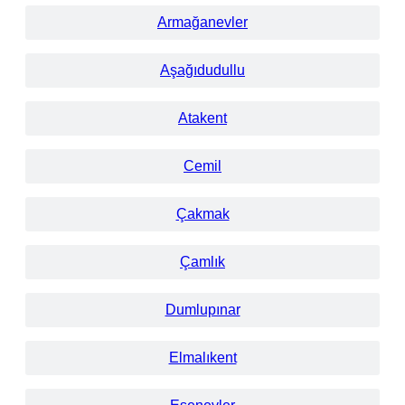
Armağanevler
Aşağıdudullu
Atakent
Cemil
Çakmak
Çamlık
Dumlupınar
Elmalıkent