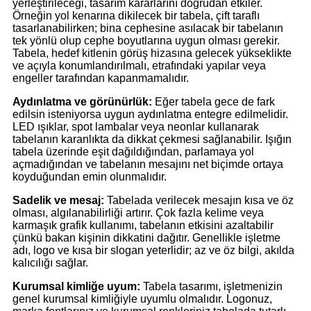
yerleştirileceği, tasarım kararlarını doğrudan etkiler.
Örneğin yol kenarına dikilecek bir tabela, çift taraflı
tasarlanabilirken; bina cephesine asılacak bir tabelanın
tek yönlü olup cephe boyutlarına uygun olması gerekir.
Tabela, hedef kitlenin görüş hizasına gelecek yükseklikte
ve açıyla konumlandırılmalı, etrafındaki yapılar veya
engeller tarafından kapanmamalıdır.
Aydınlatma ve görünürlük:
Eğer tabela gece de fark
edilsin isteniyorsa uygun aydınlatma entegre edilmelidir.
LED ışıklar, spot lambalar veya neonlar kullanarak
tabelanın karanlıkta da dikkat çekmesi sağlanabilir. Işığın
tabela üzerinde eşit dağıldığından, parlamaya yol
açmadığından ve tabelanın mesajını net biçimde ortaya
koyduğundan emin olunmalıdır.
Sadelik ve mesaj:
Tabelada verilecek mesajın kısa ve öz
olması, algılanabilirliği artırır. Çok fazla kelime veya
karmaşık grafik kullanımı, tabelanın etkisini azaltabilir
çünkü bakan kişinin dikkatini dağıtır. Genellikle işletme
adı, logo ve kısa bir slogan yeterlidir; az ve öz bilgi, akılda
kalıcılığı sağlar.
Kurumsal kimliğe uyum:
Tabela tasarımı, işletmenizin
genel kurumsal kimliğiyle uyumlu olmalıdır. Logonuz,