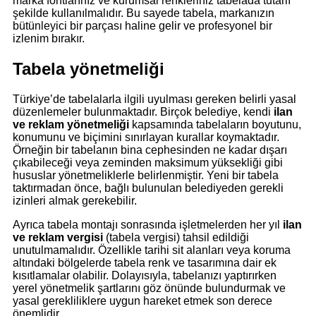
marka fontlarınız ve kurumsal renkleriniz tabelada tutarlı
şekilde kullanılmalıdır. Bu sayede tabela, markanızın
bütünleyici bir parçası haline gelir ve profesyonel bir
izlenim bırakır.
Tabela yönetmeliği
Türkiye’de tabelalarla ilgili uyulması gereken belirli yasal
düzenlemeler bulunmaktadır. Birçok belediye, kendi
ilan
ve reklam yönetmeliği
kapsamında tabelaların boyutunu,
konumunu ve biçimini sınırlayan kurallar koymaktadır.
Örneğin bir tabelanın bina cephesinden ne kadar dışarı
çıkabileceği veya zeminden maksimum yüksekliği gibi
hususlar yönetmeliklerle belirlenmiştir. Yeni bir tabela
taktırmadan önce, bağlı bulunulan belediyeden gerekli
izinleri almak gerekebilir.
Ayrıca tabela montajı sonrasında işletmelerden her yıl
ilan
ve reklam vergisi
(tabela vergisi) tahsil edildiği
unutulmamalıdır. Özellikle tarihi sit alanları veya koruma
altındaki bölgelerde tabela renk ve tasarımına dair ek
kısıtlamalar olabilir. Dolayısıyla, tabelanızı yaptırırken
yerel yönetmelik şartlarını göz önünde bulundurmak ve
yasal gerekliliklere uygun hareket etmek son derece
önemlidir.