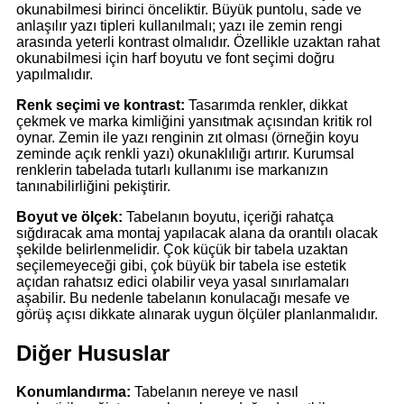
okunabilmesi birinci önceliktir. Büyük puntolu, sade ve
anlaşılır yazı tipleri kullanılmalı; yazı ile zemin rengi
arasında yeterli kontrast olmalıdır. Özellikle uzaktan rahat
okunabilmesi için harf boyutu ve font seçimi doğru
yapılmalıdır.
Renk seçimi ve kontrast:
Tasarımda renkler, dikkat
çekmek ve marka kimliğini yansıtmak açısından kritik rol
oynar. Zemin ile yazı renginin zıt olması (örneğin koyu
zeminde açık renkli yazı) okunaklılığı artırır. Kurumsal
renklerin tabelada tutarlı kullanımı ise markanızın
tanınabilirliğini pekiştirir.
Boyut ve ölçek:
Tabelanın boyutu, içeriği rahatça
sığdıracak ama montaj yapılacak alana da orantılı olacak
şekilde belirlenmelidir. Çok küçük bir tabela uzaktan
seçilemeyeceği gibi, çok büyük bir tabela ise estetik
açıdan rahatsız edici olabilir veya yasal sınırlamaları
aşabilir. Bu nedenle tabelanın konulacağı mesafe ve
görüş açısı dikkate alınarak uygun ölçüler planlanmalıdır.
Diğer Hususlar
Konumlandırma:
Tabelanın nereye ve nasıl