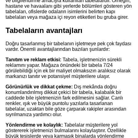
ve bilgilendirme amacıyla kullanılan tabelalardır. Örneğin,
hastane ve havaalanı gibi yerlerde bölümleri gösteren yön
tabelaları, ofislerde odaların isimlerini belirten kapı
tabelaları veya mağaza içi reyon etiketleri bu gruba girer.
Tabelaların avantajları
Doğru tasarlanmış bir tabelanın işletmeye pek çok faydası
vardır. Önemli avantajlarından bazıları şunlardır:
Tanıtım ve reklam etkisi:
Tabela, işletmenizin sürekli
reklamını yapar. Mağaza önündeki bir tabela 7/24
görülebildiği için ek bir maliyet olmaksızın aralıksız olarak
markanızı tanıtır ve potansiyel müşterilere ulaşır.
Görünürlük ve dikkat çekme:
Dış mekânda doğru
konumlandırılmış dikkat çekici bir tabela, kalabalık bir
caddede bile işletmenizin fark edilmesini sağlar. Canlı
renkler, ışık ve büyük puntolu yazılarla tasarlanan
tabelalar, uzaktan bile göze çarparak rakipler arasından
sıyrılmanıza yardımcı olur.
Yönlendirme ve kolaylık:
Tabelalar müşterilere yol
göstererek işletmenizi bulmalarını kolaylaştırır. Özellikle
büyük tesislerde veya karmaşık binalarda yönlendirme