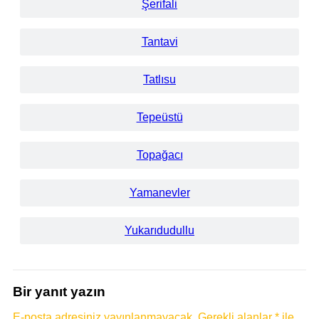
Şerifali
Tantavi
Tatlısu
Tepeüstü
Topağacı
Yamanevler
Yukarıdudullu
Bir yanıt yazın
E-posta adresiniz yayınlanmayacak.
Gerekli alanlar
*
ile