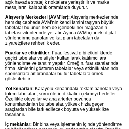
açık havada stratejik noktalara yerleştirilir ve marka
mesajlarını kalabalık ortamlarda duyurur.
Alışveriş Merkezleri (AVM’ler):
Alışveriş merkezlerinde
hem dış cephede AVM’nin kendi ismini taşıyan büyük
tabelalar bulunur, hem de içerideki her mağazanın
tabelası vitrinlerinde yer alır. Ayrıca AVM içindeki dijital
yönlendirme panoları ve kat planı tabelaları da
ziyaretçilere rehberlik eder.
Fuarlar ve etkinlikler:
Fuar, festival gibi etkinliklerde
geçici tabelalar ve afişler kullanılarak katılımcılara
yönlendirme ve tanıtım yapılır. Örneğin, fuar stantlarında
firma isimlerini gösteren tabelalar veya etkinlik alanında
sponsorlara ait brandalar bu tür tabelalara örnek
gösterilebilir.
Yol kenarları:
Karayolu kenarındaki reklam panoları veya
totem tabelaları, sürücülerin dikkatini çekmeyi hedefler.
Özellikle otoyollar ve ana arterler boyunca
konumlandırılan bu tabelalar, yüksek hızla geçen
araçlardan bile fark edilecek boyutta ve yükseklikte
tasarlanır.
İç mekânlar:
Bir bina veya işletmenin içinde yönlendirme