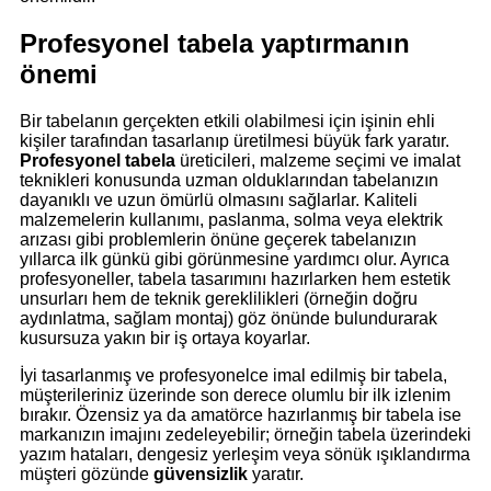
Profesyonel tabela yaptırmanın
önemi
Bir tabelanın gerçekten etkili olabilmesi için işinin ehli
kişiler tarafından tasarlanıp üretilmesi büyük fark yaratır.
Profesyonel tabela
üreticileri, malzeme seçimi ve imalat
teknikleri konusunda uzman olduklarından tabelanızın
dayanıklı ve uzun ömürlü olmasını sağlarlar. Kaliteli
malzemelerin kullanımı, paslanma, solma veya elektrik
arızası gibi problemlerin önüne geçerek tabelanızın
yıllarca ilk günkü gibi görünmesine yardımcı olur. Ayrıca
profesyoneller, tabela tasarımını hazırlarken hem estetik
unsurları hem de teknik gereklilikleri (örneğin doğru
aydınlatma, sağlam montaj) göz önünde bulundurarak
kusursuza yakın bir iş ortaya koyarlar.
İyi tasarlanmış ve profesyonelce imal edilmiş bir tabela,
müşterileriniz üzerinde son derece olumlu bir ilk izlenim
bırakır. Özensiz ya da amatörce hazırlanmış bir tabela ise
markanızın imajını zedeleyebilir; örneğin tabela üzerindeki
yazım hataları, dengesiz yerleşim veya sönük ışıklandırma
müşteri gözünde
güvensizlik
yaratır.