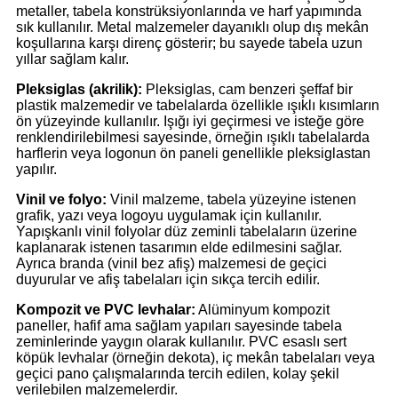
metaller, tabela konstrüksiyonlarında ve harf yapımında
sık kullanılır. Metal malzemeler dayanıklı olup dış mekân
koşullarına karşı direnç gösterir; bu sayede tabela uzun
yıllar sağlam kalır.
Pleksiglas (akrilik):
Pleksiglas, cam benzeri şeffaf bir
plastik malzemedir ve tabelalarda özellikle ışıklı kısımların
ön yüzeyinde kullanılır. Işığı iyi geçirmesi ve isteğe göre
renklendirilebilmesi sayesinde, örneğin ışıklı tabelalarda
harflerin veya logonun ön paneli genellikle pleksiglastan
yapılır.
Vinil ve folyo:
Vinil malzeme, tabela yüzeyine istenen
grafik, yazı veya logoyu uygulamak için kullanılır.
Yapışkanlı vinil folyolar düz zeminli tabelaların üzerine
kaplanarak istenen tasarımın elde edilmesini sağlar.
Ayrıca branda (vinil bez afiş) malzemesi de geçici
duyurular ve afiş tabelaları için sıkça tercih edilir.
Kompozit ve PVC levhalar:
Alüminyum kompozit
paneller, hafif ama sağlam yapıları sayesinde tabela
zeminlerinde yaygın olarak kullanılır. PVC esaslı sert
köpük levhalar (örneğin dekota), iç mekân tabelaları veya
geçici pano çalışmalarında tercih edilen, kolay şekil
verilebilen malzemelerdir.