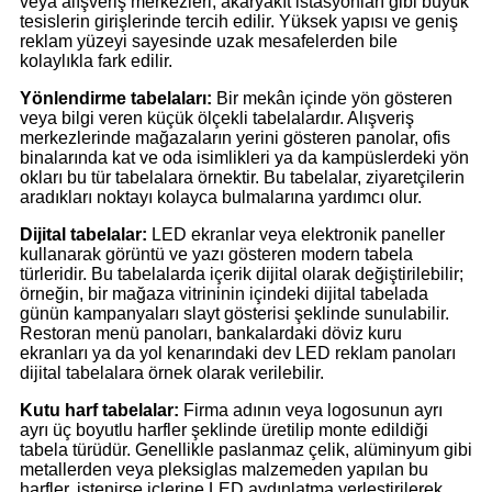
veya alışveriş merkezleri, akaryakıt istasyonları gibi büyük
tesislerin girişlerinde tercih edilir. Yüksek yapısı ve geniş
reklam yüzeyi sayesinde uzak mesafelerden bile
kolaylıkla fark edilir.
Yönlendirme tabelaları:
Bir mekân içinde yön gösteren
veya bilgi veren küçük ölçekli tabelalardır. Alışveriş
merkezlerinde mağazaların yerini gösteren panolar, ofis
binalarında kat ve oda isimlikleri ya da kampüslerdeki yön
okları bu tür tabelalara örnektir. Bu tabelalar, ziyaretçilerin
aradıkları noktayı kolayca bulmalarına yardımcı olur.
Dijital tabelalar:
LED ekranlar veya elektronik paneller
kullanarak görüntü ve yazı gösteren modern tabela
türleridir. Bu tabelalarda içerik dijital olarak değiştirilebilir;
örneğin, bir mağaza vitrininin içindeki dijital tabelada
günün kampanyaları slayt gösterisi şeklinde sunulabilir.
Restoran menü panoları, bankalardaki döviz kuru
ekranları ya da yol kenarındaki dev LED reklam panoları
dijital tabelalara örnek olarak verilebilir.
Kutu harf tabelalar:
Firma adının veya logosunun ayrı
ayrı üç boyutlu harfler şeklinde üretilip monte edildiği
tabela türüdür. Genellikle paslanmaz çelik, alüminyum gibi
metallerden veya pleksiglas malzemeden yapılan bu
harfler, istenirse içlerine LED aydınlatma yerleştirilerek