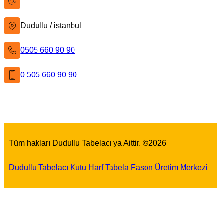
bilgi@istanbultabela.com.tr
Dudullu / istanbul
0505 660 90 90
0 505 660 90 90
Facebook
X
Instagram
LinkedIn
YouTube
Pinterest
Tüm hakları Dudullu Tabelacı ya Aittir. ©
2026
Dudullu Tabelacı Kutu Harf Tabela Fason Üretim Merkezi