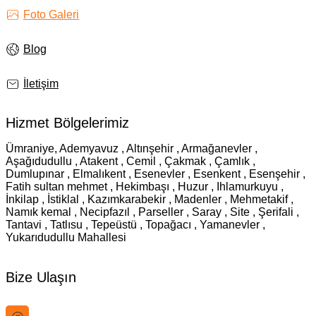
Foto Galeri
Blog
İletişim
Hizmet Bölgelerimiz
Ümraniye, Ademyavuz , Altınşehir , Armağanevler ,
Aşağıdudullu , Atakent , Cemil , Çakmak , Çamlık ,
Dumlupınar , Elmalıkent , Esenevler , Esenkent , Esenşehir ,
Fatih sultan mehmet , Hekimbaşı , Huzur , Ihlamurkuyu ,
İnkilap , İstiklal , Kazımkarabekir , Madenler , Mehmetakif ,
Namık kemal , Necipfazıl , Parseller , Saray , Site , Şerifali ,
Tantavi , Tatlısu , Tepeüstü , Topağacı , Yamanevler ,
Yukarıdudullu Mahallesi
Bize Ulaşın