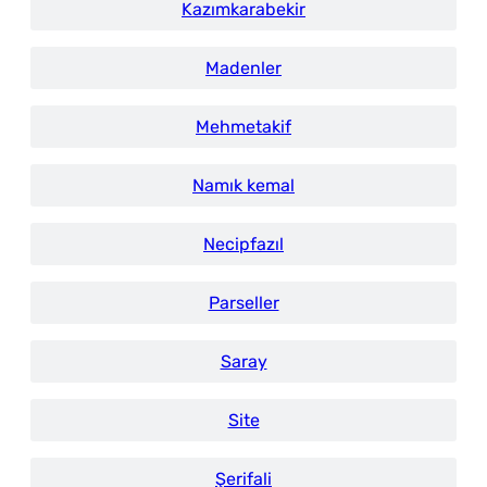
Kazımkarabekir
Madenler
Mehmetakif
Namık kemal
Necipfazıl
Parseller
Saray
Site
Şerifali