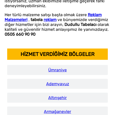
istiyorsanız, uzman ekibimizle iletişime geçerek farkı
deneyimleyebilirsiniz.
Her türlü malzeme satışı başta olmak üzere
Reklam
Malzemeleri
,
tabela
reklam
ve bünyemizde verdiğimiz
diğer hizmetler için bizi arayın,
Dudullu Tabelacı
olarak
kaliteli ve güvenilir hizmet anlayışımız ile yanınızdayız.
0505 660 90 90
HİZMET VERDİĞİMİZ BÖLGELER
Ümraniye
Ademyavuz
Altınşehir
Armağanevler