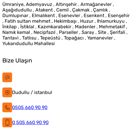
Ümraniye, Ademyavuz , Altınşehir , Armağanevler ,
Aşağıdudullu , Atakent , Cemil , Çakmak , Çamlık ,
Dumlupınar , Elmalıkent , Esenevler , Esenkent , Esenşehir
, Fatih sultan mehmet , Hekimbaşı , Huzur , Ihlamurkuyu ,
İnkilap , İstiklal , Kazımkarabekir , Madenler , Mehmetakif ,
Namık kemal , Necipfazıl , Parseller , Saray , Site , Şerifali ,
Tantavi , Tatlısu , Tepeüstü , Topağacı , Yamanevler ,
Yukarıdudullu Mahallesi
Bize Ulaşın
bilgi@istanbultabela.com.tr
Dudullu / istanbul
0505 660 90 90
0 505 660 90 90