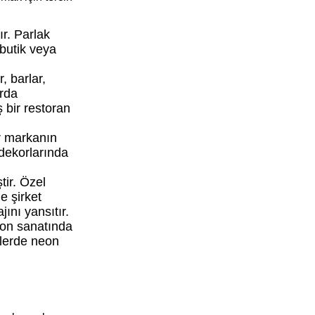
ır. Parlak
 butik veya
, barlar,
arda
ş bir restoran
ar markanın
 dekorlarında
tir. Özel
e şirket
ını yansıtır.
syon sanatında
elerde neon