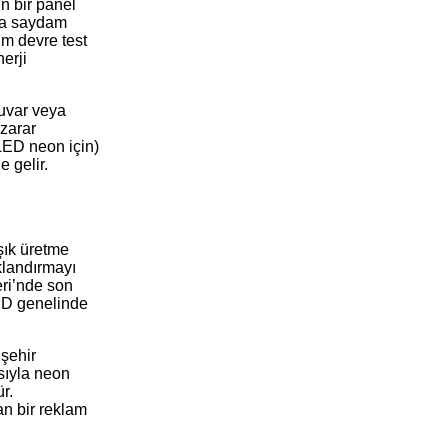
n bir panel
 da saydam
tüm devre test
erji
duvar veya
 zarar
(LED neon için)
 gelir.
şık üretme
klandırmayı
eri’nde son
ABD genelinde
 şehir
sıyla neon
r.
n bir reklam