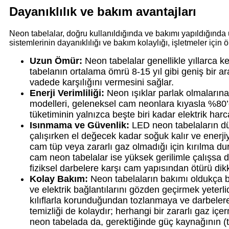
Dayanıklılık ve bakım avantajları
Neon tabelalar, doğru kullanıldığında ve bakımı yapıldığında 
sistemlerinin dayanıklılığı ve bakım kolaylığı, işletmeler için 
Uzun Ömür:
Neon tabelalar genellikle yıllarca kes
tabelanın ortalama ömrü 8-15 yıl gibi geniş bir ar
vadede karşılığını vermesini sağlar.
Enerji Verimliliği:
Neon ışıklar parlak olmalarına
modelleri, geleneksel cam neonlara kıyasla %80’e 
tüketiminin yalnızca beşte biri kadar elektrik harc
Isınmama ve Güvenlik:
LED neon tabelaların düş
çalışırken el değecek kadar soğuk kalır ve enerji
cam tüp veya zararlı gaz olmadığı için kırılma d
cam neon tabelalar ise yüksek gerilimle çalışsa d
fiziksel darbelere karşı cam yapısından ötürü dikk
Kolay Bakım:
Neon tabelaların bakımı oldukça bas
ve elektrik bağlantılarını gözden geçirmek yeterl
kılıflarla korunduğundan tozlanmaya ve darbelere 
temizliği de kolaydır; herhangi bir zararlı gaz i
neon tabelada da, gerektiğinde güç kaynağının (tr