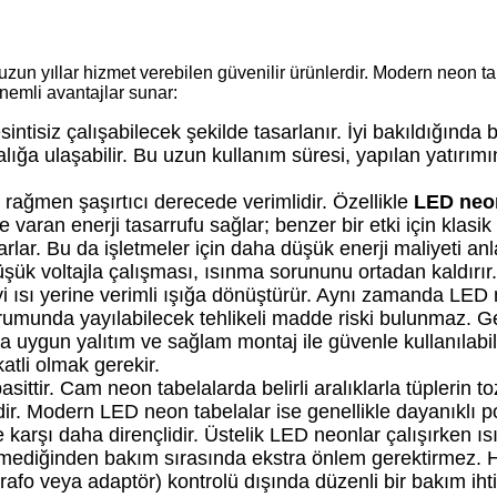
uzun yıllar hizmet verebilen güvenilir ürünlerdir. Modern neon t
önemli avantajlar sunar:
intisiz çalışabilecek şekilde tasarlanır. İyi bakıldığında 
alığa ulaşabilir. Bu uzun kullanım süresi, yapılan yatırım
 rağmen şaşırtıcı derecede verimlidir. Özellikle
LED neo
varan enerji tasarrufu sağlar; benzer bir etki için klasi
arlar. Bu da işletmeler için daha düşük enerji maliyeti anl
ük voltajla çalışması, ısınma sorununu ortadan kaldırır.
yi ısı yerine verimli ışığa dönüştürür. Aynı zamanda LED
urumunda yayılabilecek tehlikeli madde riski bulunmaz. G
a uygun yalıtım ve sağlam montaj ile güvenle kullanılabil
atli olmak gerekir.
ittir. Cam neon tabelalarda belirli aralıklarla tüplerin 
idir. Modern LED neon tabelalar ise genellikle dayanıklı p
karşı daha dirençlidir. Üstelik LED neonlar çalışırken ıs
çermediğinden bakım sırasında ekstra önlem gerektirmez. He
afo veya adaptör) kontrolü dışında düzenli bir bakım ihti