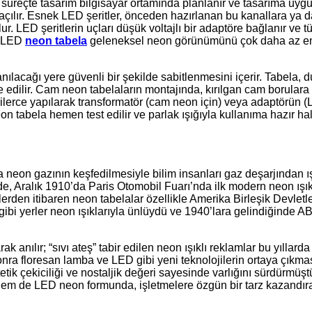
u süreçte tasarım bilgisayar ortamında planlanır ve tasarıma uygu
 açılır. Esnek LED şeritler, önceden hazırlanan bu kanallara ya
lur. LED şeritlerin uçları düşük voltajlı bir adaptöre bağlanır ve 
an LED
neon tabela
geleneksel neon görünümünü çok daha az en
anılacağı yere güvenli bir şekilde sabitlenmesini içerir. Tabela, 
te edilir. Cam neon tabelaların montajında, kırılgan cam borulara
işilerce yapılarak transformatör (cam neon için) veya adaptörün 
tabela hemen test edilir ve parlak ışığıyla kullanıma hazır hale
da neon gazının keşfedilmesiyle bilim insanları gaz deşarjından ı
de, Aralık 1910’da Paris Otomobil Fuarı’nda ilk modern neon ışı
lerden itibaren neon tabelalar özellikle Amerika Birleşik Devletl
ibi yerler neon ışıklarıyla ünlüydü ve 1940’lara gelindiğinde 
 anılır; “sıvı ateş” tabir edilen neon ışıklı reklamlar bu yıllarda
nra floresan lamba ve LED gibi yeni teknolojilerin ortaya çıkma
tik çekiciliği ve nostaljik değeri sayesinde varlığını sürdürmüştü
 de LED neon formunda, işletmelere özgün bir tarz kazandıra