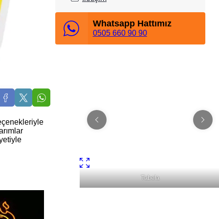
Whatsapp Hattımız
0505 660 90 90
eçenekleriyle
arımlar
yetiyle
Tabela
Fason Dijital Baskı