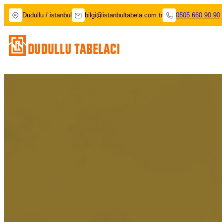
Dudullu / istanbul
bilgi@istanbultabela.com.tr
0505 660 90 90
Dudullu Tabelacı