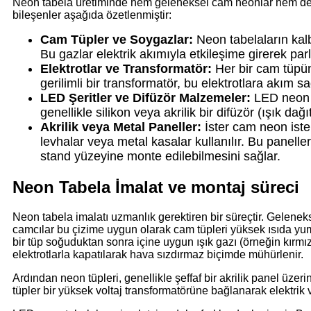
Neon tabela üretiminde hem geleneksel cam neonlar hem de m
bileşenler aşağıda özetlenmiştir:
Cam Tüpler ve Soygazlar:
Neon tabelaların kalb
Bu gazlar elektrik akımıyla etkileşime girerek parla
Elektrotlar ve Transformatör:
Her bir cam tüpün 
gerilimli bir transformatör, bu elektrotlara akım 
LED Şeritler ve Difüzör Malzemeler:
LED neon t
genellikle silikon veya akrilik bir difüzör (ışık dağıt
Akrilik veya Metal Paneller:
İster cam neon ister
levhalar veya metal kasalar kullanılır. Bu panelle
stand yüzeyine monte edilebilmesini sağlar.
Neon Tabela İmalat ve montaj süreci
Neon tabela imalatı uzmanlık gerektiren bir süreçtir. Gelenek
camcılar bu çizime uygun olarak cam tüpleri yüksek ısıda yumu
bir tüp soğuduktan sonra içine uygun ışık gazı (örneğin kırmızı
elektrotlarla kapatılarak hava sızdırmaz biçimde mühürlenir.
Ardından neon tüpleri, genellikle şeffaf bir akrilik panel üzeri
tüpler bir yüksek voltaj transformatörüne bağlanarak elektrik v