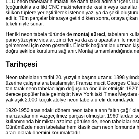
LED neon tabelaların imalatı ise daha farklı adımlar içerir. B
(çoğunlukla akrilik) CNC makinelerinde kesilir veya kanallar
silikon tüplere yerleştirilerek istenen yazı ya da şekil oluşturu
edilir. Tüm parçalar bir araya getirildikten sonra, ortaya çık
tüketimiyle sunar.
Her iki neon tabela türünde de
montaj süreci
, tabelanın kull
pano yüzeyine vidalar, zincirler ya da askı aparatları ile mon
gelmemesi için özen gösterilir. Elektrik bağlantıları uzman k
doğru şekilde kurulumu sağlanır. Montaj tamamlandığında neon 
Tarihçesi
Neon tabelaların tarihi 20. yüzyılın başına uzanır. 1898 yılın
üzerine çalışmalara başlamıştır. Fransız mucit Georges Clau
tanıtarak neon tabelacılığın doğuşuna öncülük etmiştir. 1920’
derece popüler hale gelmiştir; New York’taki Times Meydanı g
yaklaşık 2.000 küçük atölye neon tabela üretir durumdaydı.
1920-1950 arasındaki dönem neon tabelaların “altın çağı” olarak
manzaralarının vazgeçilmez parçası olmuştur. 1960’lardan so
kullanımında bir miktar azalma görülse de, neon tabelalar este
Günümüzde neon tabelalar hem klasik cam neon formunda hem
aracı olarak önemini korumaktadır.