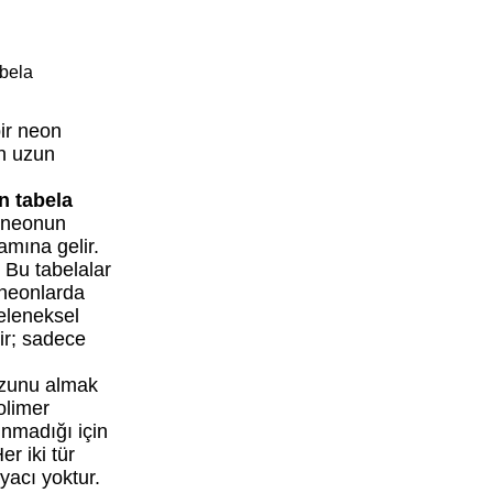
abela
bir neon
ın uzun
n tabela
k neonun
amına gelir.
 Bu tabelalar
 neonlarda
eleneksel
ir; sadece
tozunu almak
olimer
ınmadığı için
r iki tür
yacı yoktur.