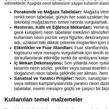
edilmektedir. Aşağıda neon tabelaların yaygın kullanım alanlar
Perakende ve Mağaza Tabelaları:
Mağaza vitrinl
renkli neon tabelalar, günün her saati uzaktan far
teknoloji mağazasının ismini neonla vurgulamak, 
Restoran, Kafe ve Eğlence Mekanları:
Yeme-içm
gece kulüpleri) neon tabelalar mekânın atmosferin
kullanılan neon yazılar veya figürler, dekorasyona
adı, uzaktan bile dikkat çekerek müşterileri içeri 
Etkinlikler ve Fuar Standları:
Fuar stantlarında,
logosunu veya mesajını vurgulamak için tercih edil
da kullanılarak etkinliğe renkli bir ambiyans katar
İç Mekan Dekorasyonu:
Son yıllarda neon ışıkl
tasarım neon sözler, şekiller veya sanat eserleri d
sloganının neon tabela şeklinde yer alması, hem
Sanatsal ve Yaratıcı Projeler:
Neon, sanatçılar v
veya reklam kampanyalarında yaratıcı neon düzen
tabelalar, eserin mesajını güçlü ve çarpıcı bir bi
Kullanılan temel malzemeler