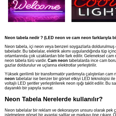
Neon tabela nedir ? (LED neon ve cam neon farklarıyla bir
Neon tabela, içi neon veya benzeri soygazlarla doldurulmuş ca
tabeladır. Bu tabelalar, elektrik akımı uygulandığında tüp içind
ortamlarında çok uzaklardan bile fark edilir. Geleneksel ca
neon tabela türü vardır.
Cam neon
tabelalarda ince cam borula
gazlar doldurulur ve uçlarına elektrotlar yerleştirilir.
Yüksek gerilimli bir transformatör yardımıyla çalıştırılan cam 
neon
tabelalar ise benzer bir görsel etkiyi LED teknolojisi il
voltajlı LED şeritler yerleştirilerek neon ışığı taklit edilir. 
dayanıklı bir yapıyla sunar.
Neon Tabela Nerelerde kullanılır?
Neon tabelalar bir reklam ve dekorasyon unsuru olarak pek ço
işletmelere görsel bir avantaj sağlar ve markayı öne çıkarır. Öz