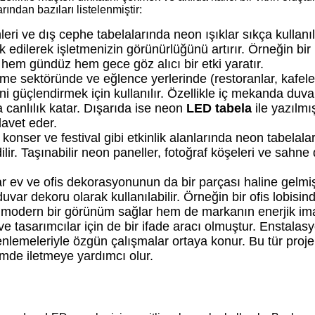
ından bazıları listelenmiştir:
eri ve dış cephe tabelalarında neon ışıklar sıkça kullanıl
k edilerek işletmenizin görünürlüğünü artırır. Örneğin bir
hem gündüz hem gece göz alıcı bir etki yaratır.
e sektöründe ve eğlence yerlerinde (restoranlar, kafeler
i güçlendirmek için kullanılır. Özellikle iç mekanda duv
 canlılık katar. Dışarıda ise neon
LED tabela
ile yazılmı
davet eder.
 konser ve festival gibi etkinlik alanlarında neon tabelal
ir. Taşınabilir neon paneller, fotoğraf köşeleri ve sahne
.
ar ev ve ofis dekorasyonunun da bir parçası haline gelmiş
uvar dekoru olarak kullanılabilir. Örneğin bir ofis lobisind
 modern bir görünüm sağlar hem de markanın enerjik imaj
e tasarımcılar için de bir ifade aracı olmuştur. Enstala
lemeleriyle özgün çalışmalar ortaya konur. Bu tür proj
çimde iletmeye yardımcı olur.