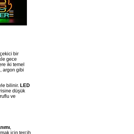
ekici bir
ikle gece
re iki temel
, argon gibi
e bilinir.
LED
erisine düşük
ruflu ve
İstanbul Tabela Logo
anımı
,
rmak için tercih