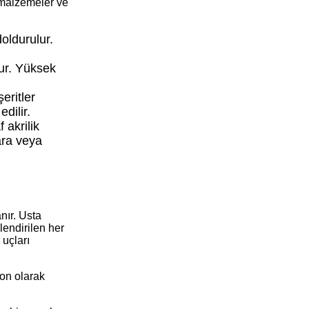
 malzemeler ve
oldurulur.
nur. Yüksek
eritler
edilir.
 akrilik
ara veya
nır. Usta
lendirilen her
 uçları
Son olarak