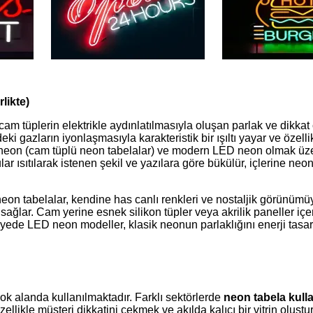
likte)
m tüplerin elektrikle aydınlatılmasıyla oluşan parlak ve dikkat ç
eki gazların iyonlaşmasıyla karakteristik bir ışıltı yayar ve özell
m neon (cam tüplü neon tabelalar) ve modern LED neon olmak üze
r ısıtılarak istenen şekil ve yazılara göre bükülür, içlerine neon
neon tabelalar, kendine has canlı renkleri ve nostaljik görünümüyl
e sağlar. Cam yerine esnek silikon tüpler veya akrilik paneller iç
Bu sayede LED neon modeller, klasik neonun parlaklığını enerji tasar
k alanda kullanılmaktadır. Farklı sektörlerde
neon tabela kull
ellikle müşteri dikkatini çekmek ve akılda kalıcı bir vitrin oluştu