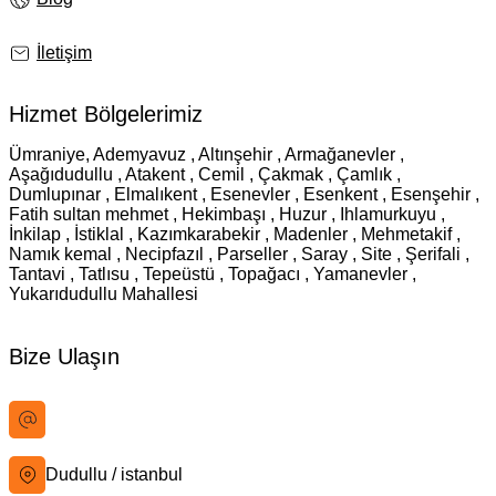
İletişim
Hizmet Bölgelerimiz
Ümraniye, Ademyavuz , Altınşehir , Armağanevler ,
Aşağıdudullu , Atakent , Cemil , Çakmak , Çamlık ,
Dumlupınar , Elmalıkent , Esenevler , Esenkent , Esenşehir ,
Fatih sultan mehmet , Hekimbaşı , Huzur , Ihlamurkuyu ,
İnkilap , İstiklal , Kazımkarabekir , Madenler , Mehmetakif ,
Namık kemal , Necipfazıl , Parseller , Saray , Site , Şerifali ,
Tantavi , Tatlısu , Tepeüstü , Topağacı , Yamanevler ,
Yukarıdudullu Mahallesi
Bize Ulaşın
bilgi@istanbultabela.com.tr
Dudullu / istanbul