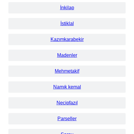
İnkilap
İstiklal
Kazımkarabekir
Madenler
Mehmetakif
Namık kemal
Necipfazıl
Parseller