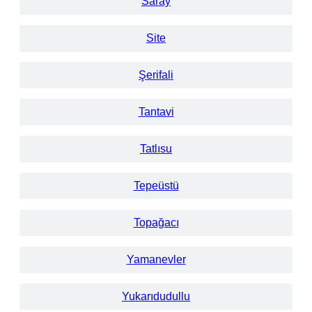
Saray
Site
Şerifali
Tantavi
Tatlısu
Tepeüstü
Topağacı
Yamanevler
Yukarıdudullu