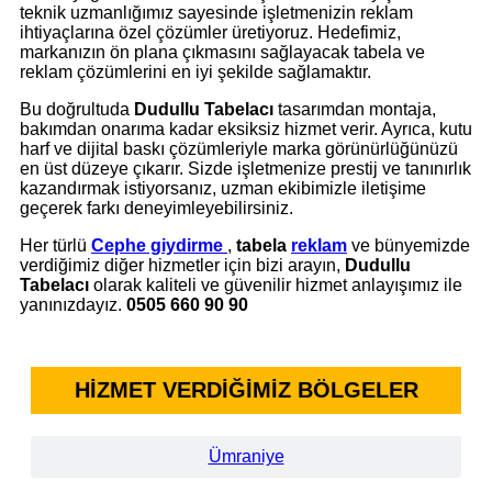
teknik uzmanlığımız sayesinde işletmenizin reklam
ihtiyaçlarına özel çözümler üretiyoruz. Hedefimiz,
markanızın ön plana çıkmasını sağlayacak tabela ve
reklam çözümlerini en iyi şekilde sağlamaktır.
Bu doğrultuda
Dudullu Tabelacı
tasarımdan montaja,
bakımdan onarıma kadar eksiksiz hizmet verir. Ayrıca, kutu
harf ve dijital baskı çözümleriyle marka görünürlüğünüzü
en üst düzeye çıkarır. Sizde işletmenize prestij ve tanınırlık
kazandırmak istiyorsanız, uzman ekibimizle iletişime
geçerek farkı deneyimleyebilirsiniz.
Her türlü
Cephe giydirme
,
tabela
reklam
ve bünyemizde
verdiğimiz diğer hizmetler için bizi arayın,
Dudullu
Tabelacı
olarak kaliteli ve güvenilir hizmet anlayışımız ile
yanınızdayız.
0505 660 90 90
HİZMET VERDİĞİMİZ BÖLGELER
Ümraniye