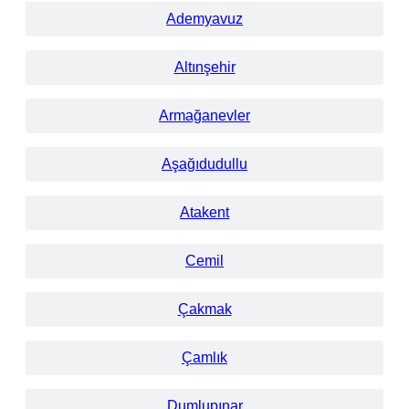
Ademyavuz
Altınşehir
Armağanevler
Aşağıdudullu
Atakent
Cemil
Çakmak
Çamlık
Dumlupınar