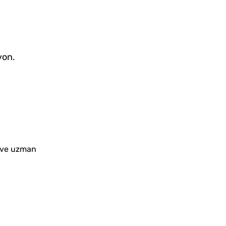
yon.
r ve uzman