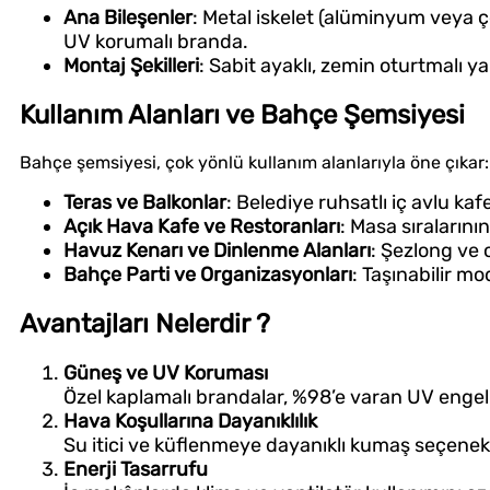
Ana Bileşenler
: Metal iskelet (alüminyum veya 
UV korumalı branda.
Montaj Şekilleri
: Sabit ayaklı, zemin oturtmalı ya
Kullanım Alanları ve Bahçe Şemsiyesi
Bahçe şemsiyesi, çok yönlü kullanım alanlarıyla öne çıkar:
Teras ve Balkonlar
: Belediye ruhsatlı iç avlu kaf
Açık Hava Kafe ve Restoranları
: Masa sıralarını
Havuz Kenarı ve Dinlenme Alanları
: Şezlong ve 
Bahçe Parti ve Organizasyonları
: Taşınabilir mo
Avantajları Nelerdir ?
Güneş ve UV Koruması
Özel kaplamalı brandalar, %98’e varan UV engel
Hava Koşullarına Dayanıklılık
Su itici ve küflenmeye dayanıklı kumaş seçenek
Enerji Tasarrufu