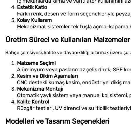
İç mekânlarda klima ve vantilatör kullanımını az
Estetik Katkı
Farklı renk, desen ve form seçenekleriyle peyza
Kolay Kullanım
Mekanizmalı sistemler tek tuşla açma-kapama kol
Üretim Süreci ve Kullanılan Malzemeler
Bahçe şemsiyesi, kalite ve dayanıklılığı artırmak üzere şu a
Malzeme Seçimi
Alüminyum veya paslanmaz çelik direk; SPF koru
Kesim ve Dikim Aşamaları
CNC destekli kumaş kesim, endüstriyel dikiş maki
Mekanizma Montajı
Otomatik yaylı sistem veya manuel kol sistemi, 
Kalite Kontrol
Rüzgâr testleri, UV direnci ve su iticilik testler
Modelleri ve Tasarım Seçenekleri