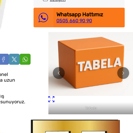
Whatsapp Hattımız
0505 660 90 90
onel
la uzun
ış
r sunuyoruz.
Tabela
Fason Dijital Baskı