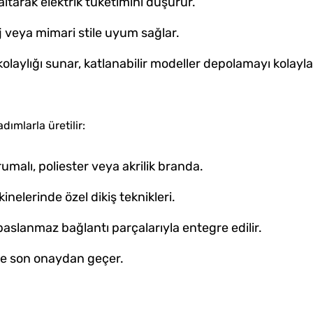
altarak elektrik tüketimini düşürür.
j veya mimari stile uyum sağlar.
aylığı sunar, katlanabilir modeller depolamayı kolaylaş
dımlarla üretilir:
malı, poliester veya akrilik branda.
nelerinde özel dikiş teknikleri.
paslanmaz bağlantı parçalarıyla entegre edilir.
iyle son onaydan geçer.