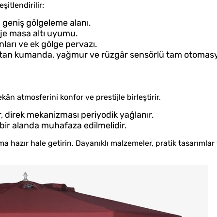
itlendirilir:
, geniş gölgeleme alanı.
orje masa altı uyumu.
ları ve ek gölge pervazı.
ktan kumanda, yağmur ve rüzgâr sensörlü tam otomas
 atmosferini konfor ve prestijle birleştirir.
ir, direk mekanizması periyodik yağlanır.
 bir alanda muhafaza edilmelidir.
ma hazır hale getirin. Dayanıklı malzemeler, pratik tasarımla