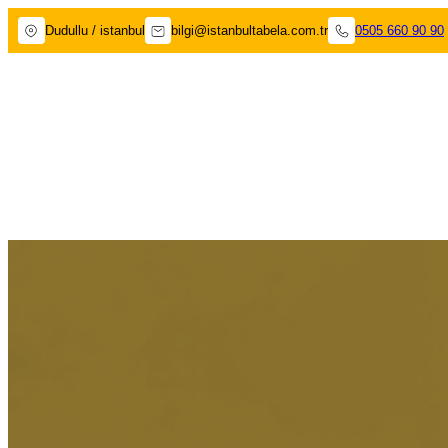
Dudullu / istanbul
bilgi@istanbultabela.com.tr
0505 660 90 90
Dudullu Tabelacı