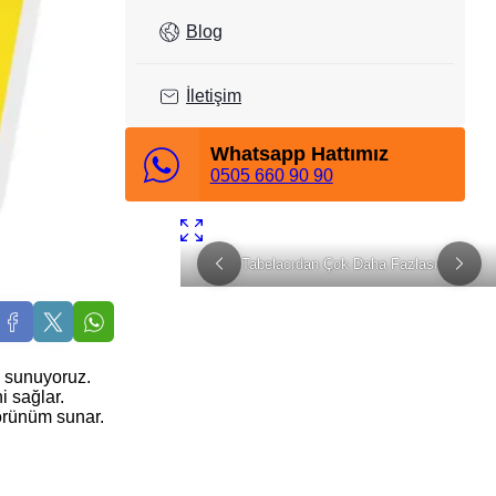
Blog
İletişim
Whatsapp Hattımız
0505 660 90 90
lı Teslimat
Tabelacıdan Çok Daha Fazlası
İstanbul Tabela Logo
ri sunuyoruz.
i sağlar.
görünüm sunar.